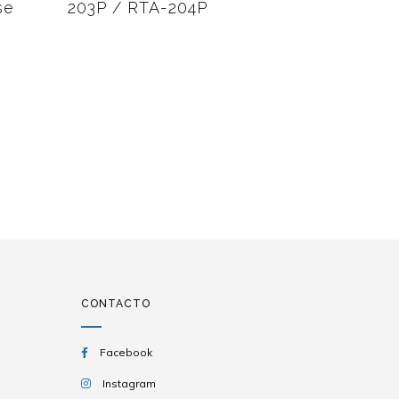
se
203P / RTA-204P
203PST 
CONTACTO
Facebook
Instagram