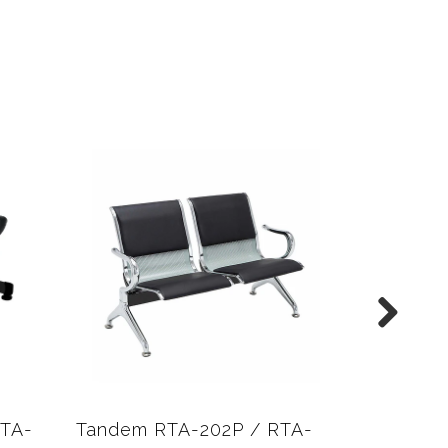
RTA-
Tandem RTA-202P / RTA-
Tandem 